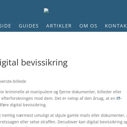
SIDE
GUIDES
ARTIKLER
OM OS
KONTAK
gital bevissikring
for kriminelle at manipulere og fjerne dokumenter, billeder eller
i efterforskningen mod dem. Det er netop af den årsag, at en
IT-
dføre digital bevissikring.
t nemlig nærmest umuligt at skjule gamle mails eller dokumenter,
retssagen eller selve straffen. Derudover kan digital bevissikring o