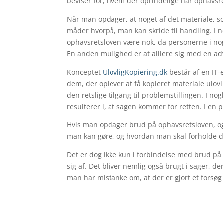
beviser for, hvem der oprindelige har ophavsr
Når man opdager, at noget af det materiale, so
måder hvorpå, man kan skride til handling. I n
ophavsretsloven være nok, da personerne i nogle
En anden mulighed er at alliere sig med en ad
Konceptet
UlovligKopiering.dk
består af en IT-
dem, der oplever at få kopieret materiale ulov
den retslige tilgang til problemstillingen. I nog
resulterer i, at sagen kommer for retten. I en p
Hvis man opdager brud på ophavsretsloven, og i
man kan gøre, og hvordan man skal forholde d
Det er dog ikke kun i forbindelse med brud på 
sig af. Det bliver nemlig også brugt i sager, d
man har mistanke om, at der er gjort et forsøg 