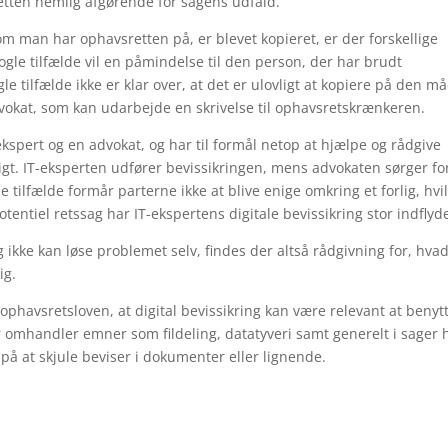
etten nemlig afgørende for sagens udfald.
m man har ophavsretten på, er blevet kopieret, er der forskellige
ogle tilfælde vil en påmindelse til den person, der har brudt
 tilfælde ikke er klar over, at det er ulovligt at kopiere på den m
vokat, som kan udarbejde en skrivelse til ophavsretskrænkeren.
ekspert og en advokat, og har til formål netop at hjælpe og rådgive
ligt. IT-eksperten udfører bevissikringen, mens advokaten sørger fo
le tilfælde formår parterne ikke at blive enige omkring et forlig, hvi
otentiel retssag har IT-ekspertens digitale bevissikring stor indflyd
kke kan løse problemet selv, findes der altså rådgivning for, hva
ig.
ophavsretsloven, at digital bevissikring kan være relevant at benyt
er omhandler emner som fildeling, datatyveri samt generelt i sager 
på at skjule beviser i dokumenter eller lignende.