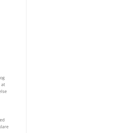
rog
 at
else
med
klare