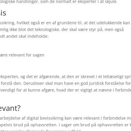
logiske handlinger, som de normalt er eksperter i at skjule.
is
issikring, hvilket også er en af grundene til, at det udelukkende kan
emlig ikke blot det teknologiske, der skal være styr på, men også
ndt andet skal indeholde:
være relevant for sagen
sperten, og det er afgørende, at den er skrevet i et letlæseligt sp
forstå den. Derudover skal man have en god juridisk forståelse for
endigt for at kunne afgøre, hvad der er vigtigt at nævne i forbind
evant?
arbejdelse af digital bevissikring kan være relevant i forbindelse 
pelvis brud på ophavsretten. I sager om brud på ophavsretten er 